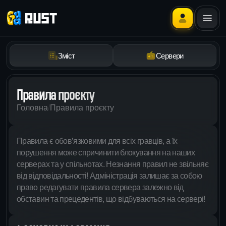
Зміст
Сервери
Правила проєкту
Головна
/
Правила проєкту
Правила є обов’язковими для всіх гравців, а їх
порушення може спричинити блокування на наших
серверах та у спільнотах. Незнання правил не звільняє
від відповідальності! Адміністрація залишає за собою
право редагувати правила сервера залежно від
обставин та прецедентів, що відбуваються на сервері!