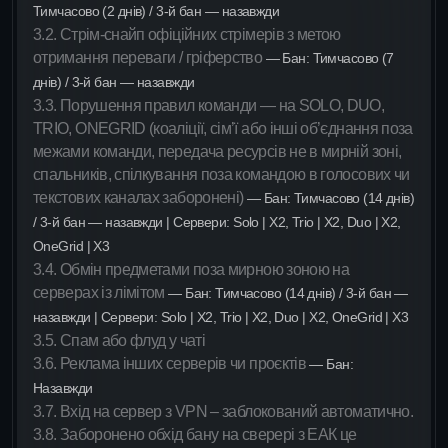
Тимчасово (2 днів) / 3-й бан — назавжди
3.2. Стрім-снайп офіційних стрімерів з метою
отримання переваги / гріферство
— Бан: Тимчасово (7
днів) / 3-й бан — назавжди
3.3. Порушення правил команди — на SOLO, DUO,
TRIO, ONEGRID (коаліції, сім’ї або інші об’єднання поза
межами команди, передача ресурсів не в мирній зоні,
спальників, спілкування поза командою в голосових чи
текстових каналах заборонені)
— Бан: Тимчасово (14 днів)
/ 3-й бан — назавжди | Сервери: Solo | X2, Trio | X2, Duo | X2,
OneGrid | X3
3.4. Обмін предметами поза мирною зоною на
серверах із лімітом
— Бан: Тимчасово (14 днів) / 3-й бан —
назавжди | Сервери: Solo | X2, Trio | X2, Duo | X2, OneGrid | X3
3.5. Спам або флуд у чаті
3.6. Реклама інших серверів чи проєктів
— Бан:
Назавжди
3.7. Вхід на сервер з VPN – заблокований автоматично.
3.8. Заборонено обхід бану на сверері з ЕАК це