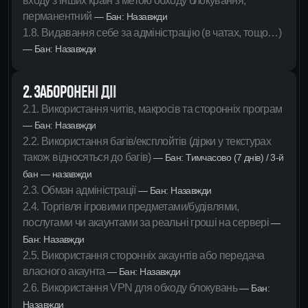
входу з інших країн з метою обходу блокування,
перманентний
— Бан: Назавжди
1.8. Видавання себе за адміністрацію (в чатах, тощо…)
— Бан: Назавжди
2. ЗАБОРОНЕНІ ДІЇ
2.1. Використання читів, макросів та сторонніх програм
— Бан: Назавжди
2.2. Використання багів/експлойтів (дірки у текстурах
також відносяться до багів)
— Бан: Тимчасово (7 днів) / 3-й
бан — назавжди
2.3. Обман адміністрації
— Бан: Назавжди
2.4. Торгівля ігровими предметами/будівлями,
послугами чи акаунтами за реальні гроші на сервері
—
Бан: Назавжди
2.5. Використання сторонніх акаунтів або передача
власного акаунта
— Бан: Назавжди
2.6. Використання VPN для обходу блокувань
— Бан:
Назавжди