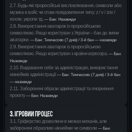
2.7. Будь-які проросійські висловлювання, символи або
музика в войс чи спам повідомлення типу: z / v / zov /
хохли, укропи тд.
— Бан: Назавжди
2.8. Використання аватарок із проросійською
символікою. Якщо користувач з України – бан до зміни
аватарки.
— Бан: Тимчасово (7 днів) / 3-й бан — назавжди
2.9. Використання аватарок із проросійською
символікою. Якщо користувач з країни-агресора.
— Бан:
Назавжди
2.10. Видавання себе за адміністрацію, використання
нікнеймів адміністрації
— Бан: Тимчасово (7 днів) / 3-й бан
— назавжди
2.11. Заборонені образи адміністрації та очорнення
проєкту
— Бан: Назавжди
3. ІГРОВИЙ ПРОЦЕС
3.1. Гріферство дозволене в межах механік, але
заборонені образливі нікнейми чи символи
— Бан: