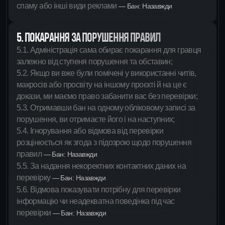
спаму або інші види реклами
— Бан: Назавжди
5. ПОКАРАННЯ ЗА ПОРУШЕННЯ ПРАВИЛ
5.1. Адміністрація сама обирає покарання для гравця
залежно від ступеня порушення та обставин;
5.2. Якщо ви вже були помічені у використанні читів,
макросів або просвіту на іншому проєкті й на це є
докази, ми маємо право забанити вас без перевірки;
5.3. Отримавши бан на одному обліковому записі за
порушення, ви отримаєте його і на наступних;
5.4. Ігнорування або відмова від перевірки
розцінюється як згода з підозрою щодо порушення
правил
— Бан: Назавжди
5.5. За надання некоректних контактних даних на
перевірку
— Бан: Назавжди
5.6. Відмова показувати потрібну для перевірки
інформацію чи неадекватна поведінка під час
перевірки
— Бан: Назавжди