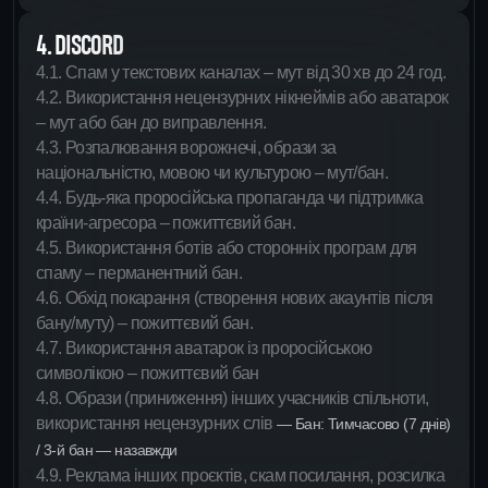
4. DISCORD
4.1. Спам у текстових каналах – мут від 30 хв до 24 год.
4.2. Використання нецензурних нікнеймів або аватарок
– мут або бан до виправлення.
4.3. Розпалювання ворожнечі, образи за
національністю, мовою чи культурою – мут/бан.
4.4. Будь-яка проросійська пропаганда чи підтримка
країни-агресора – пожиттєвий бан.
4.5. Використання ботів або сторонніх програм для
спаму – перманентний бан.
4.6. Обхід покарання (створення нових акаунтів після
бану/муту) – пожиттєвий бан.
4.7. Використання аватарок із проросійською
символікою – пожиттєвий бан
4.8. Образи (приниження) інших учасників спільноти,
використання нецензурних слів
— Бан: Тимчасово (7 днів)
/ 3-й бан — назавжди
4.9. Реклама інших проєктів, скам посилання, розсилка