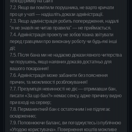
техпідтримку на сайті
7.2. Якщо ви помітили порушника, не варто кричати
про це у чаті — надішліть докази адміністрації.
7.3. Якщо адміністрація робить попередження, надалі
"я не знав/я не читав правила" — не приймається.
7.4. Адміністрація проекту не зобов’язана звітувати
перед гравцями про виконану роботу чи будь-які інші
дії;
7.5. Після бана ми не надаємо докази явного читерства
чи порушень, якщо наявних доказів достатньо для
вашого покарання!
7.6. Адміністрація може забанити без пояснення
причин, та можливості розблокування!
7.7. Презумпція невинності не діє — отримавши бан,
писати «За що бан?» немає сенсу, адже причину видно
при вході на сервер;
7.8. Перманентний бан є остаточним і не підлягає
оскарженню;
7.9. Поповнюючи баланс, ви погоджуєтесь із публічною
«Угодою користувача». Повернення коштів можливе