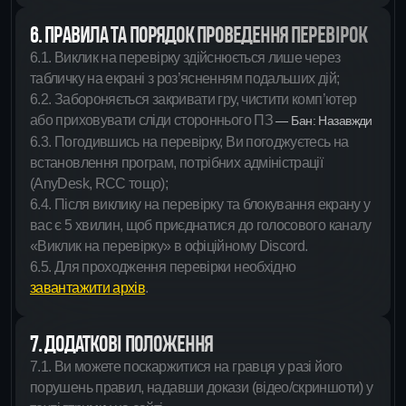
6. ПРАВИЛА ТА ПОРЯДОК ПРОВЕДЕННЯ ПЕРЕВІРОК
6.1. Виклик на перевірку здійснюється лише через
табличку на екрані з роз’ясненням подальших дій;
6.2. Забороняється закривати гру, чистити комп’ютер
або приховувати сліди стороннього ПЗ
— Бан: Назавжди
6.3. Погодившись на перевірку, Ви погоджуєтесь на
встановлення програм, потрібних адміністрації
(AnyDesk, RCC тощо);
6.4. Після виклику на перевірку та блокування екрану у
вас є 5 хвилин, щоб приєднатися до голосового каналу
«Виклик на перевірку» в офіційному Discord.
6.5. Для проходження перевірки необхідно
завантажити архів
.
7. ДОДАТКОВІ ПОЛОЖЕННЯ
7.1. Ви можете поскаржитися на гравця у разі його
порушень правил, надавши докази (відео/скриншоти) у