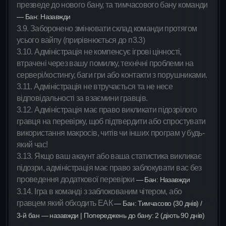
презведе до нового бану, та тимчасового бану команди
— Бан: Назавжди
3.9. Заборонено змінювати склад команди протягом
усього вайпу (прирівнюється до п3.3)
3.10. Адміністрація не компенсує ігрові цінності,
втрачені через вашу помилку, технічні проблеми на
сервері/хостингу, баги гри або контакти з порушниками.
3.11. Адміністрація не втручається та не несе
відповідальності за взаємини гравців.
3.12. Адміністрація має право викликати підозрілого
гравця на перевірку, щоб підтвердити або спростувати
використання макросів, читів чи інших програм у будь-
який час!
3.13. Якщо ваш акаунт або ваша статистика викликає
підозри, адміністрація має право заблокувати вас без
проведення додаткової перевірки
— Бан: Назавжди
3.14. Ігра в команді з заблокованим чітером, або
гравцем який обходить ЕАК
— Бан: Тимчасово (30 днів) /
3-й бан — назавжди | Попереджень до бану: 2 (діють 90 днів)