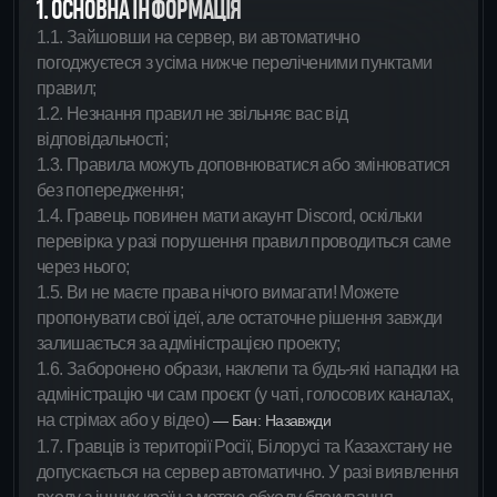
1. ОСНОВНА ІНФОРМАЦІЯ
1.1. Зайшовши на сервер, ви автоматично
погоджуєтеся з усіма нижче переліченими пунктами
правил;
1.2. Незнання правил не звільняє вас від
відповідальності;
1.3. Правила можуть доповнюватися або змінюватися
без попередження;
1.4. Гравець повинен мати акаунт Discord, оскільки
перевірка у разі порушення правил проводиться саме
через нього;
1.5. Ви не маєте права нічого вимагати! Можете
пропонувати свої ідеї, але остаточне рішення завжди
залишається за адміністрацією проекту;
1.6. Заборонено образи, наклепи та будь-які нападки на
адміністрацію чи сам проєкт (у чаті, голосових каналах,
на стрімах або у відео)
— Бан: Назавжди
1.7. Гравців із території Росії, Білорусі та Казахстану не
допускається на сервер автоматично. У разі виявлення